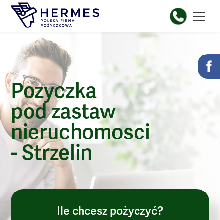
Pozyczka
pod zastaw
nieruchomosci
- Strzelin
Ile chcesz pożyczyć?