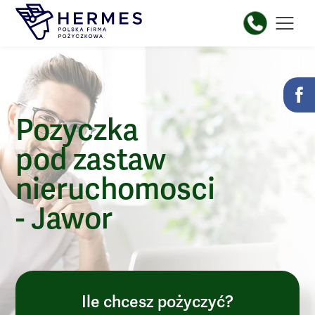
Pozyczka
pod zastaw
nieruchomosci
- Jawor
Ile chcesz pożyczyć?